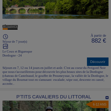
À partir de
882 €
Séjour de 7 jour(s)
Le Coux et Bigaroque
Dordogne - 24
Découvrir
Séjours en 7, 12 ou 14 jours en juillet et août. C'est au coeur du Perigord Noir
que nous t'accueillerons pour découvrir les plus beaux sites de la Dordogne
(chateau de Castelnaud, le gouffre de Proumeyssac, la vallée de la Dordogne, le
village du Bournat tout en s'amusant: escalade, wipe out, descente en canoë,
accrobr...
P'TITS CAVALIERS DU LITTORAL
6-12 ANS