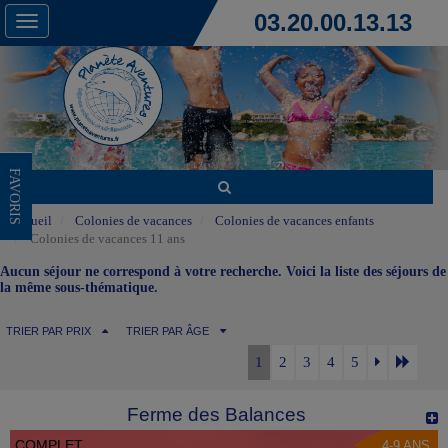
03.20.00.13.13
Toggle
navigation
FAVORIS
Accueil
Colonies de vacances
Colonies de vacances enfants
Colonies de vacances 11 ans
Aucun séjour ne correspond à votre recherche. Voici la liste des séjours de
la même sous-thématique.
TRIER PAR PRIX
TRIER PAR ÂGE
1
2
3
4
5
Ferme des Balances
COMPLET
4-9 ANS