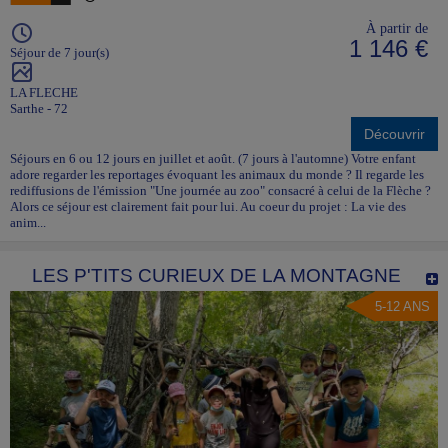
À partir de
1 146 €
Séjour de 7 jour(s)
LA FLECHE
Sarthe - 72
Découvrir
Séjours en 6 ou 12 jours en juillet et août. (7 jours à l'automne) Votre enfant
adore regarder les reportages évoquant les animaux du monde ? Il regarde les
rediffusions de l'émission "Une journée au zoo" consacré à celui de la Flèche ?
Alors ce séjour est clairement fait pour lui. Au coeur du projet : La vie des
anim...
LES P'TITS CURIEUX DE LA MONTAGNE
5-12 ANS