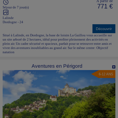
À partir de
771 €
Séjour de 7 jour(s)
Lalinde
Dordogne - 24
Découvrir
Situé à Lalinde, en Dordogne, la base de loisirs La Guillou vous accueille sur
un site arboré de 2 hectares, idéal pour profiter pleinement des activités en
plein air. Un cadre sécurisé et spacieux, parfait pour se retrouver entre amis et
vivre des aventures inoubliables au grand air. Sur le même centre: Objectif
natation
Aventures en Périgord
6-12 ANS