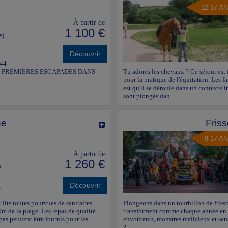
12-17 A
À partir de
1 100 €
s)
Découvrir
 44
S PREMIERES ESCAPADES DANS
Tu adores les chevaux ? Ce séjour est 
pour la pratique de l'équitation. Les f
est qu'il se déroule dans un contexte i
sont plongés dan...
ne
Fris
8-17 A
À partir de
1 260 €
)
Découvrir
A
lits toutes pourvues de sanitaires
Plongeons dans un tourbillon de friss
0m de la plage. Les repas de qualité
transforment comme chaque année en r
pas peuvent être fournis pour les
envoûtants, monstres malicieux et sen
?