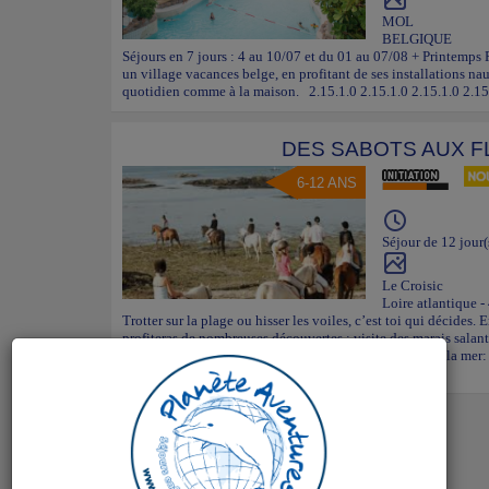
MOL
BELGIQUE
Séjours en 7 jours : 4 au 10/07 et du 01 au 07/08 + Printemps
un village vacances belge, en profitant de ses installations nau
quotidien comme à la maison. 2.15.1.0 2.15.1.0 2.15.1.0 2.15
DES SABOTS AUX F
6-12 ANS
Séjour de 12 jour(
Le Croisic
Loire atlantique -
Trotter sur la plage ou hisser les voiles, c’est toi qui décides. 
profiteras de nombreuses découvertes : visite des marais salant
jeux et veillées entre copains. Et pour les amoureux de la mer: 
à quelques mè...