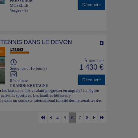
FRESSE SUR
Découvrir
MOSELLE
Vosges - 88
 TENNIS DANS LE DEVON
NS
À partir de
1 430 €
Séjour de 8, 15 jour(s)
Découvrir
Ilfracombe
GRANDE BRETAGNE
r les fans de tennis voulant progresser en anglais ! La région
activités sportives. Les familles hôtesses y
ule dans un contexte international (mixité des nationalités des
4
5
6
7
8