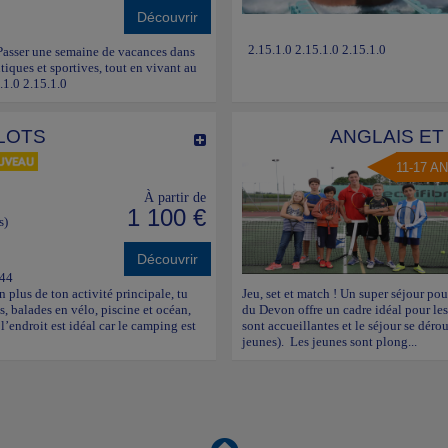
Découvrir
2.15.1.0 2.15.1.0 2.15.1.0
 Passer une semaine de vacances dans
tiques et sportives, tout en vivant au
.1.0 2.15.1.0
LOTS
ANGLAIS ET
11-17 A
À partir de
1 100 €
s)
Découvrir
 44
En plus de ton activité principale, tu
Jeu, set et match ! Un super séjour pou
s, balades en vélo, piscine et océan,
du Devon offre un cadre idéal pour les 
l’endroit est idéal car le camping est
sont accueillantes et le séjour se déro
jeunes). Les jeunes sont plong...