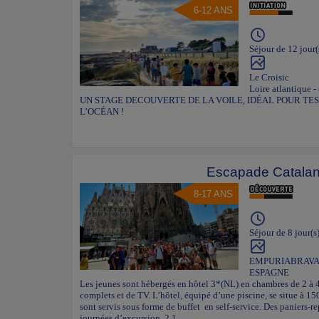
6-12 ANS
Séjour de 12 jour(
Le Croisic
Loire atlantique -
UN STAGE DECOUVERTE DE LA VOILE, IDÉAL POUR TE
L’OCÉAN !
Escapade Catala
8-17 ANS
Séjour de 8 jour(s
EMPURIABRAV
ESPAGNE
Les jeunes sont hébergés en hôtel 3*(NL) en chambres de 2 à 4 
complets et de TV. L’hôtel, équipé d’une piscine, se situe à 15
sont servis sous forme de buffet en self-service. Des paniers-re
journées d’excursion. 2.1...