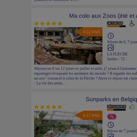
Ma colo aux Zoos (été et
4-12 ANS
Séjour de 6, 7 jour
LA FLECHE
Sarthe - 72
Séjours en 6 ou 12 jours en juillet et août. (7 jours à l'automne
reportages évoquant les animaux du monde ? Il regarde les red
au zoo" consacré à celui de la Flèche ? Alors ce séjour est clai
: La vie des anim...
Sunparks en Belgi
6-17 ANS
Séjour de 7 jour(s