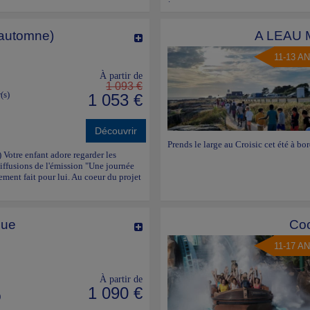
 automne)
A LEAU M
11-13 A
À partir de
1 093 €
(s)
1 053 €
Découvrir
Prends le large au Croisic cet été à 
) Votre enfant adore regarder les
iffusions de l'émission "Une journée
rement fait pour lui. Au coeur du projet
que
Coc
11-17 A
À partir de
1 090 €
)