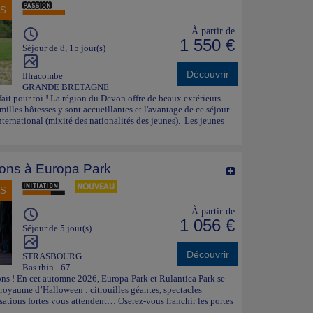
NS
À partir de
1 550 €
Séjour de 8, 15 jour(s)
Découvrir
Ilfracombe
GRANDE BRETAGNE
fait pour toi ! La région du Devon offre de beaux extérieurs
amilles hôtesses y sont accueillantes et l'avantage de ce séjour
nternational (mixité des nationalités des jeunes). Les jeunes
sons à Europa Park
NS
À partir de
1 056 €
Séjour de 5 jour(s)
Découvrir
STRASBOURG
Bas rhin - 67
ons ! En cet automne 2026, Europa-Park et Rulantica Park se
oyaume d’Halloween : citrouilles géantes, spectacles
sations fortes vous attendent… Oserez-vous franchir les portes