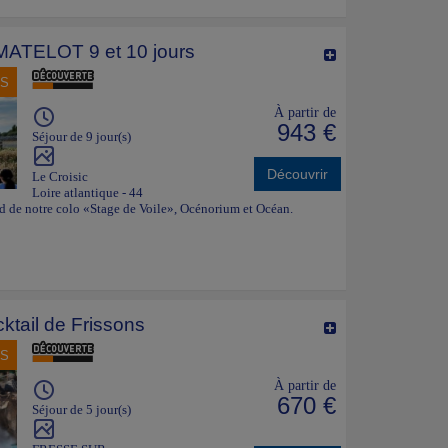
ATELOT 9 et 10 jours
NS
À partir de
943 €
Séjour de 9 jour(s)
Découvrir
Le Croisic
Loire atlantique - 44
bord de notre colo «Stage de Voile», Océnorium et Océan.
ktail de Frissons
NS
À partir de
670 €
Séjour de 5 jour(s)