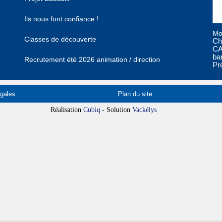
Ils nous font confiance !
Mo
Classes de découverte
Ch
CA
ba
Recrutement été 2026 animation / direction
Pr
gales
Plan du site
Réalisation
Cubiq
- Solution
Vackélys