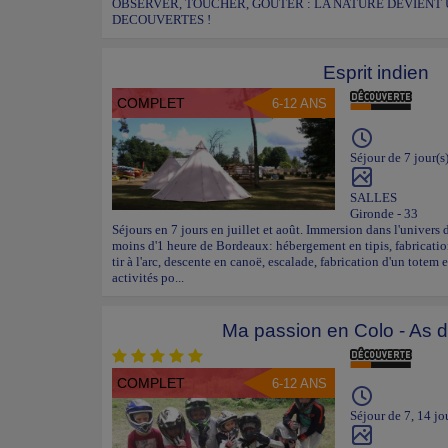
OBSERVER, TOUCHER, GOUTER : LA NATURE DEVIENT 
DECOUVERTES !
Esprit indien
COMPLET
6-12 ANS
Séjour de 7 jour(s
SALLES
Gironde - 33
Séjours en 7 jours en juillet et août. Immersion dans l'univers 
moins d'1 heure de Bordeaux: hébergement en tipis, fabrication
tir à l'arc, descente en canoë, escalade, fabrication d'un totem e
activités po...
Ma passion en Colo - As d
COMPLET
6-12 ANS
Séjour de 7, 14 jo