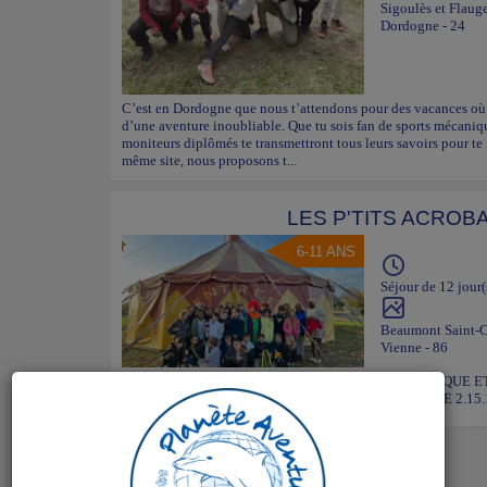
Sigoulès et Flaug
Dordogne - 24
C’est en Dordogne que nous t’attendons pour des vacances où t
d’une aventure inoubliable. Que tu sois fan de sports mécaniqu
moniteurs diplômés te transmettront tous leurs savoirs pour te f
même site, nous proposons t...
LES P'TITS ACROB
6-11 ANS
Séjour de 12 jour(
Beaumont Saint-
Vienne - 86
Séjours en 12 jours en juillet et août. UN STAGE LUDIQ
IMMERSION TOTALE DANS L’UNIVERS DU CIRQUE 2.15.