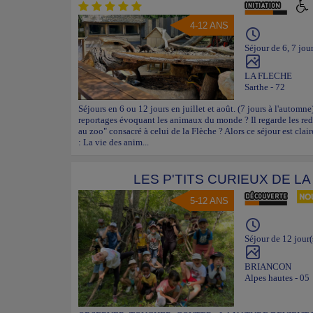
4-12 ANS
Séjour de 6, 7 jour
LA FLECHE
Sarthe - 72
Séjours en 6 ou 12 jours en juillet et août. (7 jours à l'automne
reportages évoquant les animaux du monde ? Il regarde les red
au zoo" consacré à celui de la Flèche ? Alors ce séjour est clai
: La vie des anim...
LES P'TITS CURIEUX DE 
5-12 ANS
Séjour de 12 jour(
BRIANCON
Alpes hautes - 05