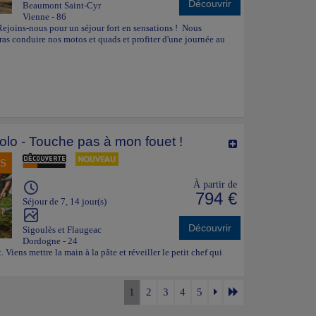
Découvrir
Beaumont Saint-Cyr
Vienne - 86
. Rejoins-nous pour un séjour fort en sensations ! Nous
as conduire nos motos et quads et profiter d'une journée au
lo - Touche pas à mon fouet !
NS
À partir de
794 €
Séjour de 7, 14 jour(s)
Découvrir
Sigoulès et Flaugeac
Dordogne - 24
. Viens mettre la main à la pâte et réveiller le petit chef qui
1
2
3
4
5