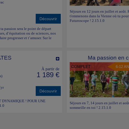
eac
Séjours en 12 jours en juillet et août
t'emmenons dans la Vienne où tu pourr
Découvrir
Futuroscope ! 2.15.1.0
a passion sera le point de départ
es, d’équitation ou de sciences, nos
aire progresser et t’amuser. Sur le
ATES
Ma passion en co
COMPLET
6-12 A
À partir de
1 189 €
s)
Cyr
Découvrir
UE ET DYNAMIQUE ! POUR UNE
Séjours en 7, 14 jours en juillet et août
1.0
sommeille en toi ! 2.15.1.0