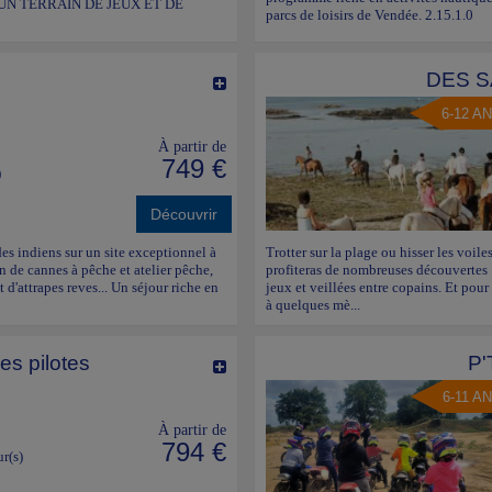
UN TERRAIN DE JEUX ET DE
parcs de loisirs de Vendée. 2.15.1.0
DES S
6-12 A
À partir de
749 €
)
Découvrir
des indiens sur un site exceptionnel à
Trotter sur la plage ou hisser les voile
 de cannes à pêche et atelier pêche,
profiteras de nombreuses découvertes : 
t d'attrapes reves... Un séjour riche en
jeux et veillées entre copains. Et pour
à quelques mè...
es pilotes
P
6-11 A
À partir de
794 €
ur(s)