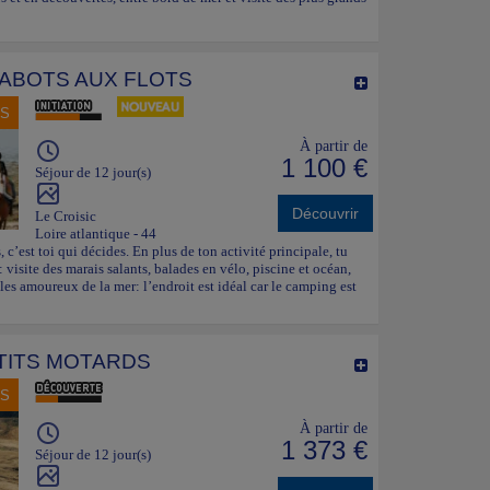
ABOTS AUX FLOTS
NS
À partir de
1 100 €
Séjour de 12 jour(s)
Découvrir
Le Croisic
Loire atlantique - 44
s, c’est toi qui décides. En plus de ton activité principale, tu
visite des marais salants, balades en vélo, piscine et océan,
 les amoureux de la mer: l’endroit est idéal car le camping est
'TITS MOTARDS
NS
À partir de
1 373 €
Séjour de 12 jour(s)