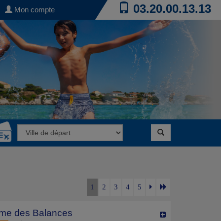
03.20.00.13.13
Mon compte
1
2
3
4
5
me des Balances