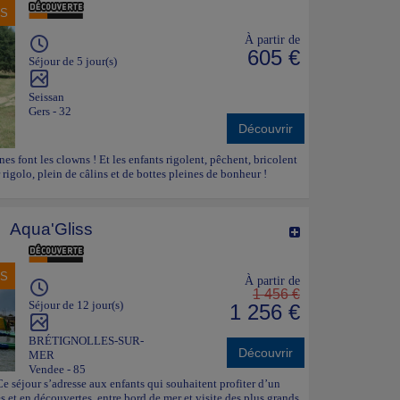
NS
À partir de
605 €
Séjour de 5 jour(s)
Seissan
Gers - 32
Découvrir
ânes font les clowns ! Et les enfants rigolent, pêchent, bricolent
 rigolo, plein de câlins et de bottes pleines de bonheur !
Aqua'Gliss
NS
À partir de
1 456 €
Séjour de 12 jour(s)
1 256 €
BRÉTIGNOLLES-SUR-
Découvrir
MER
Vendee - 85
 Ce séjour s’adresse aux enfants qui souhaitent profiter d’un
 et en découvertes, entre bord de mer et visite des plus grands