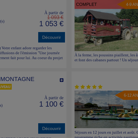
COMPLET
4-9 A
À partir de
1 093 €
(s)
1 053 €
Découvrir
) Votre enfant adore regarder les
iffusions de l'émission "Une journée
À la ferme, les poussins piaillent, les 
rement fait pour lui. Au coeur du projet
et font des cabanes partout ! Un séjour
LA MONTAGNE
6-12 A
À partir de
1 100 €
s)
Découvrir
Séjours en 12 jours en juillet et août.
programme riche en activités nautiques