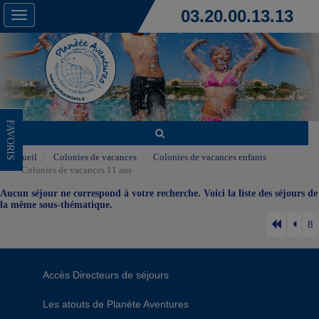
03.20.00.13.13
Toggle
navigation
FAVORIS
Accueil
Colonies de vacances
Colonies de vacances enfants
Colonies de vacances 11 ans
Aucun séjour ne correspond à votre recherche. Voici la liste des séjours de
la même sous-thématique.
8
Accès Directeurs de séjours
Les atouts de Planète Aventures