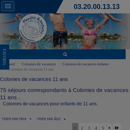
03.20.00.13.13
Toggle
navigation
FAVORIS
Accueil
Colonies de vacances
Colonies de vacances enfants
Colonies de vacances 11 ans
Colonies de vacances 11 ans
75 séjours correspondants à Colonies de vacances
11 ans .
Colonies de vacances pour enfants de 11 ans.
TRIER PAR PRIX
TRIER PAR ÂGE
1
2
3
4
5