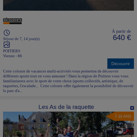
À partir de
640 €
Séjour de 7, 14 jour(s)
POITIERS
Vienne - 86
Découvrir
Cette colonie de vacances multi-activités vous permettra de découvrir
différents sports tout en vous amusant ! Dans la région de Poitiers vous vous
familiariserez avec le sport de votre choix (sports collectifs, artistique, de
raquettes, l'escalade... Cette colonie offre également la possibilité de découvrir
le parc d'a...
Les As de la raquette
7-16 ANS