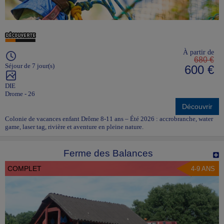
À partir de
680 €
Séjour de 7 jour(s)
600 €
DIE
Drome - 26
Découvrir
Colonie de vacances enfant Drôme 8-11 ans – Été 2026 : accrobranche, water
game, laser tag, rivière et aventure en pleine nature.
Ferme des Balances
COMPLET
4-9 ANS