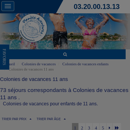
03.20.00.13.13
Toggle
navigation
FAVORIS
Accueil
Colonies de vacances
Colonies de vacances enfants
Colonies de vacances 11 ans
Colonies de vacances 11 ans
73 séjours correspondants à Colonies de vacances
11 ans .
Colonies de vacances pour enfants de 11 ans.
TRIER PAR PRIX
TRIER PAR ÂGE
1
2
3
4
5