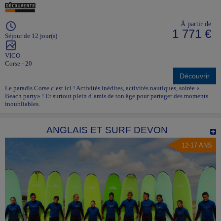
À partir de
1 771 €
Séjour de 12 jour(s)
VICO
Corse - 20
Découvrir
Le paradis Corse c’est ici ! Activités inédites, activités nautiques, soirée «
Beach party» ! Et surtout plein d’amis de ton âge pour partager des moments
inoubliables.
ANGLAIS ET SURF DEVON
12-17 ANS