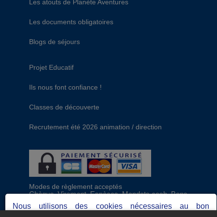
Les atouts de Planète Aventures
Les documents obligatoires
Blogs de séjours
Projet Educatif
Ils nous font confiance !
Classes de découverte
Recrutement été 2026 animation / direction
Modes de règlement acceptés
Chèque, Virement, Espèces, Mandats cash, Bons
CAF, Conseil général, Chèques vacances, Carte
Nous utilisons des cookies nécessaires au bon
bancaire, Prise en charge reçu sans règlement,
fonctionnement du site, ainsi que d'autres permettant de