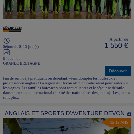
À partir de
1 550 €
Séjour de 8, 15 jour(s)
Ilfracombe
GRANDE BRETAGNE
Découvrir
Fan de surf, déjà pratiquant ou débutant, viens dompter les rouleaux et
progresser en anglais ! La région du Devon offre un cadre idéal pour surfer sur
les vagues. Les familles hôtesses y sont accueillantes et le séjour se déroule
dans un contexte international (mixité des nationalités des jeunes). Les jeunes
sont plo...
ANGLAIS ET SPORTS D'AVENTURE DEVON
12-17 ANS