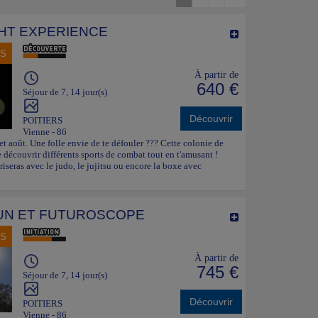
HT EXPERIENCE
NS
À partir de
640 €
Séjour de 7, 14 jour(s)
Découvrir
POITIERS
Vienne - 86
 et août. Une folle envie de te défouler ??? Cette colonie de
découvrir différents sports de combat tout en t'amusant !
ariseras avec le judo, le jujitsu ou encore la boxe avec
UN ET FUTUROSCOPE
NS
À partir de
745 €
Séjour de 7, 14 jour(s)
Découvrir
POITIERS
Vienne - 86