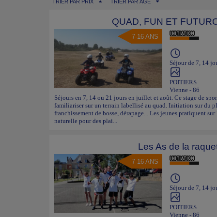
TRIER PAR PRIX
TRIER PAR ÂGE
QUAD, FUN ET FUTUR
7-16 ANS
Séjour de 7, 14 jo
POITIERS
Vienne - 86
Séjours en 7, 14 ou 21 jours en juillet et août. Ce stage de s
familiariser sur un terrain labellisé au quad. Initiation sur du pl
franchissement de bosse, dérapage... Les jeunes pratiquent su
naturelle pour des plai...
Les As de la raque
7-16 ANS
Séjour de 7, 14 jo
POITIERS
Vienne - 86