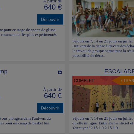
À partir de
640 €
)
Découvrir
e pour ce stage de sports de glisse.
es comme pour les plus expérimentés.
Séjours en 7, 14 ou 21 jours en juille
l'univers de la danse à travers des éc
le travail de groupe permettant la réa
possibilité de déco...
amp
ESCALADE
COMPLET
7-16 A
À partir de
640 €
)
Découvrir
f vous plongera dans l'univers du
Séjours en 7, 14 ou 21 jours en juillet
ues pour un camp de basket fun.
qu'elle intrigue. Entre mur artificiel et
s'ennuyer ! 2.15.1.0 2.15.1.0