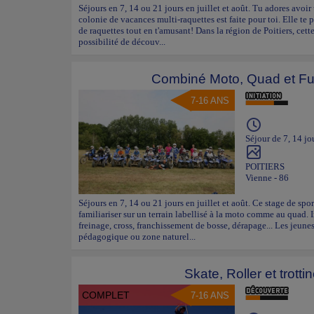
Séjours en 7, 14 ou 21 jours en juillet et août. Tu adores avoir
colonie de vacances multi-raquettes est faite pour toi. Elle te 
de raquettes tout en t'amusant! Dans la région de Poitiers, cett
possibilité de découv...
Combiné Moto, Quad et Fu
7-16 ANS
Séjour de 7, 14 jo
POITIERS
Vienne - 86
Séjours en 7, 14 ou 21 jours en juillet et août. Ce stage de s
familiariser sur un terrain labellisé à la moto comme au quad. I
freinage, cross, franchissement de bosse, dérapage... Les jeunes
pédagogique ou zone naturel...
Skate, Roller et trotti
COMPLET
7-16 ANS