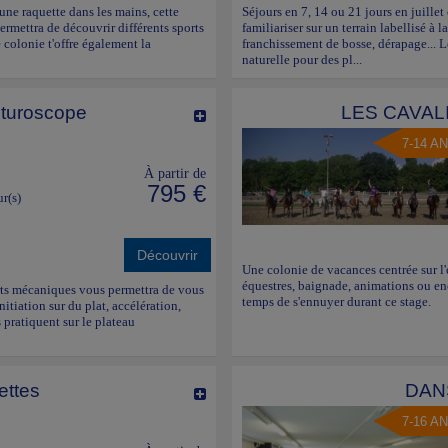
 une raquette dans les mains, cette
Séjours en 7, 14 ou 21 jours en juille
permettra de découvrir différents sports
familiariser sur un terrain labellisé à l
e colonie t'offre également la
franchissement de bosse, dérapage... 
naturelle pour des pl...
turoscope
LES CAVAL
7-14 A
À partir de
795 €
ur(s)
Découvrir
Une colonie de vacances centrée sur l
équestres, baignade, animations ou enc
ports mécaniques vous permettra de vous
temps de s'ennuyer durant ce stage.
nitiation sur du plat, accélération,
 pratiquent sur le plateau
nettes
DAN
7-16 A