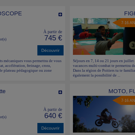
OSCOPE
FIG
7-16 A
À partir de
745 €
ur(s)
Découvrir
ports mécaniques vous permettra de vous
Séjours en 7, 14 ou 21 jours en juillet
at, accélération, freinage, cross,
vacances multi-combat te permettra de 
r le plateau pédagogique ou zone
Dans la région de Poitiers tu te famili
également la possibilité de ...
tte
MOTO, F
7-16 A
À partir de
640 €
ur(s)
Découvrir