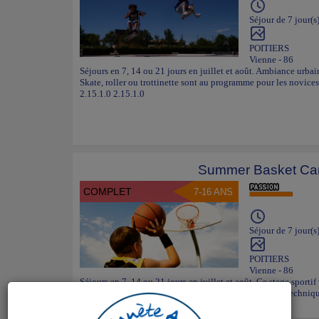
Séjour de 7 jour(s
POITIERS
Vienne - 86
Séjours en 7, 14 ou 21 jours en juillet et août. Ambiance urbain
Skate, roller ou trottinette sont au programme pour les novic
2.15.1.0 2.15.1.0
Summer Basket C
COMPLET
7-16 ANS
Séjour de 7 jour(s
POITIERS
Vienne - 86
Séjours en 7, 14 ou 21 jours en juillet et août. Ce stage sporti
basket. Entrainements, matchs, concours ou contenus techniq
2.15.1.0 2.15.1.0