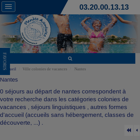
03.20.00.13.13
Toggle
navigation
FAVORIS
Accueil
Ville colonies de vacances
Nantes
Nantes
0 séjours au départ de nantes correspondent à
votre recherche dans les catégories
colonies de
vacances
,
séjours linguistiques
,
autres formes
d'accueil (accueils sans hébergement, classes de
découverte, ...)
.