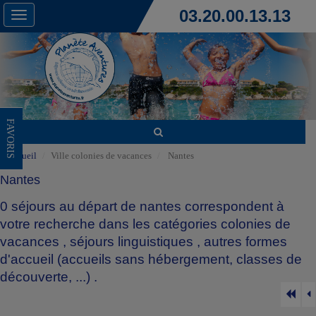
03.20.00.13.13
Toggle
navigation
FAVORIS
Accueil
Ville colonies de vacances
Nantes
Nantes
0 séjours au départ de nantes correspondent à
votre recherche dans les catégories
colonies de
vacances
,
séjours linguistiques
,
autres formes
d'accueil (accueils sans hébergement, classes de
découverte, ...)
.