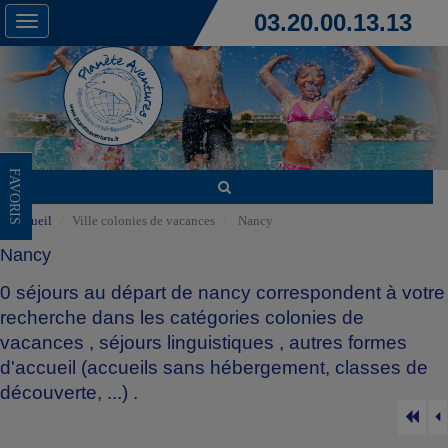
03.20.00.13.13
Toggle
navigation
FAVORIS
Accueil
Ville colonies de vacances
Nancy
Nancy
0 séjours au départ de nancy correspondent à votre
recherche dans les catégories
colonies de
vacances
,
séjours linguistiques
,
autres formes
d'accueil (accueils sans hébergement, classes de
découverte, ...)
.