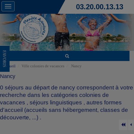
03.20.00.13.13
Toggle
navigation
FAVORIS
Accueil
Ville colonies de vacances
Nancy
Nancy
0 séjours au départ de nancy correspondent à votre
recherche dans les catégories
colonies de
vacances
,
séjours linguistiques
,
autres formes
d'accueil (accueils sans hébergement, classes de
découverte, ...)
.