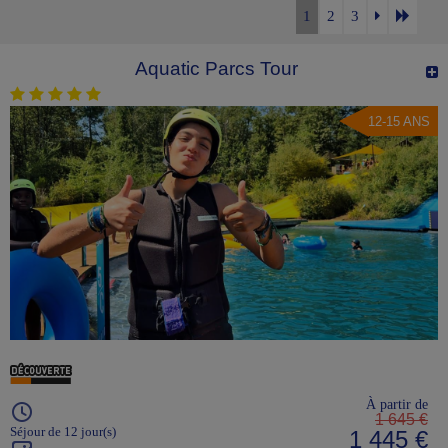
1
2
3
Aquatic Parcs Tour
12-15 ANS
À partir de
1 645 €
Séjour de 12 jour(s)
1 445 €