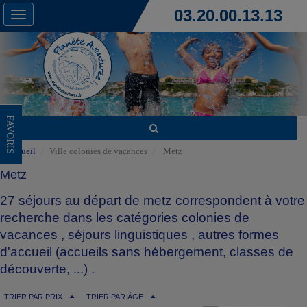
03.20.00.13.13
Toggle
navigation
FAVORIS
Accueil
Ville colonies de vacances
Metz
Metz
27 séjours au départ de metz correspondent à votre
recherche dans les catégories
colonies de
vacances
,
séjours linguistiques
,
autres formes
d'accueil (accueils sans hébergement, classes de
découverte, ...)
.
TRIER PAR PRIX
TRIER PAR ÂGE