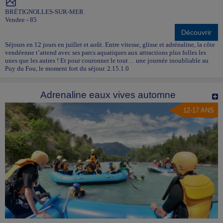
BRÉTIGNOLLES-SUR-MER
Vendee - 85
Découvrir
Séjours en 12 jours en juillet et août. Entre vitesse, glisse et adrénaline, la côte
vendéenne t’attend avec ses parcs aquatiques aux attractions plus folles les
unes que les autres ! Et pour couronner le tout… une journée inoubliable au
Puy du Fou, le moment fort du séjour. 2.15.1.0
Adrenaline eaux vives automne
12-17 ANS