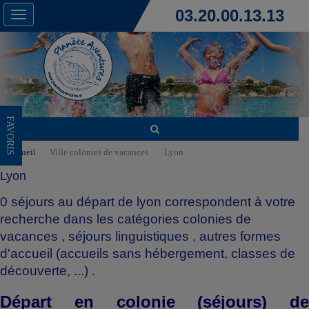
03.20.00.13.13
Toggle
navigation
FAVORIS
Accueil
Ville colonies de vacances
Lyon
Lyon
0 séjours au départ de lyon correspondent à votre
recherche dans les catégories
colonies de
vacances
,
séjours linguistiques
,
autres formes
d'accueil (accueils sans hébergement, classes de
découverte, ...)
.
Départ en colonie (séjours) de