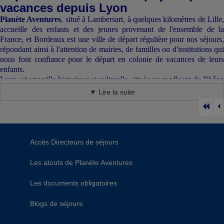
vacances depuis Lyon
Planète Aventures
, situé à Lambersart, à quelques kilomètres de Lille
accueille des enfants et des jeunes provenant de l'ensemble de la
France, et Bordeaux est une ville de départ régulière pour nos séjours,
répondant ainsi à l'attention de mairies, de familles ou d'institutions qui
nous font confiance pour le départ en colonie de vacances de leurs
enfants.
Lyon est une ville historique et culturelle, située au confluent du Rhône
et de la Saône. Elle est connue pour sa gastronomie, ses musées et ses
▼ Lire la suite
monuments historiques.
En trois phrases
:
Lyon, ville historique et culturelle, au cœur de la gastronomie
française.
Accès Directeurs de séjours
Une ville entre tradition et modernité, riche en patrimoine.
Les atouts de Planète Aventures
Une destination touristique incontournable, pour les petits et les grands.
Si vous souhaitez découvrir la palette de séjours de vacances que nous
Les documents obligatoires
proposons au départ de Lyon, cliquer directement sur le bouton suivant
:
Blogs de séjours
Nos séjours au départ de Lyon