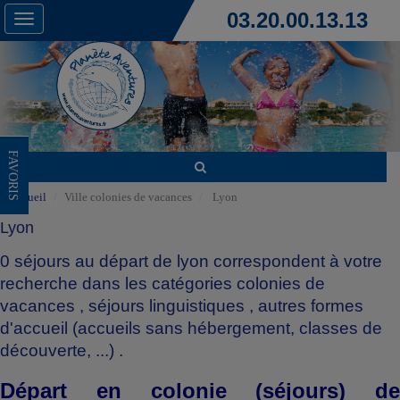
03.20.00.13.13
Toggle
navigation
FAVORIS
Accueil
Ville colonies de vacances
Lyon
Lyon
0 séjours au départ de lyon correspondent à votre
recherche dans les catégories
colonies de
vacances
,
séjours linguistiques
,
autres formes
d'accueil (accueils sans hébergement, classes de
découverte, ...)
.
Départ en colonie (séjours) de