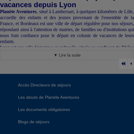
vacances depuis Lyon
Planète Aventures
, situé à Lambersart, à quelques kilomètres de Lille
accueille des enfants et des jeunes provenant de l'ensemble de la
France, et Bordeaux est une ville de départ régulière pour nos séjours,
répondant ainsi à l'attention de mairies, de familles ou d'institutions qui
nous font confiance pour le départ en colonie de vacances de leurs
enfants.
Lyon est une ville historique et culturelle, située au confluent du Rhône
et de la Saône. Elle est connue pour sa gastronomie, ses musées et ses
▼ Lire la suite
monuments historiques.
En trois phrases
:
Lyon, ville historique et culturelle, au cœur de la gastronomie
française.
Accès Directeurs de séjours
Une ville entre tradition et modernité, riche en patrimoine.
Les atouts de Planète Aventures
Une destination touristique incontournable, pour les petits et les grands.
Si vous souhaitez découvrir la palette de séjours de vacances que nous
Les documents obligatoires
proposons au départ de Lyon, cliquer directement sur le bouton suivant
:
Blogs de séjours
Nos séjours au départ de Lyon