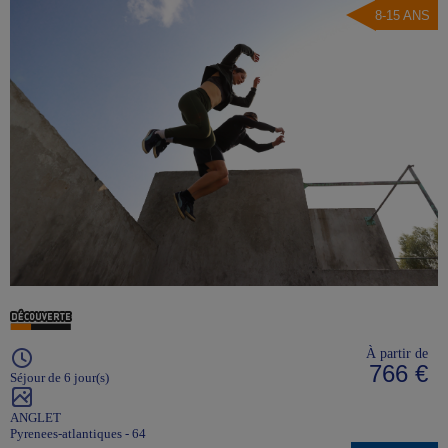
8-15 ANS
À partir de
766 €
Séjour de 6 jour(s)
ANGLET
Pyrenees-atlantiques - 64