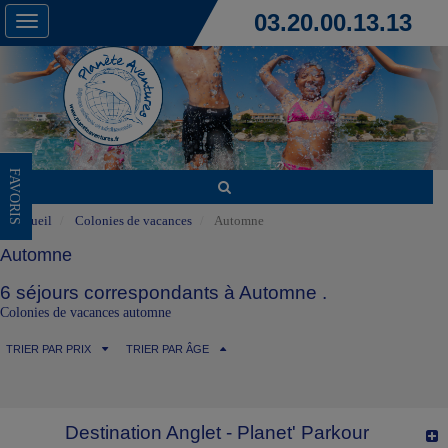
03.20.00.13.13
Toggle
navigation
FAVORIS
Accueil
Colonies de vacances
Automne
Automne
6 séjours correspondants à Automne .
Colonies de vacances automne
TRIER PAR PRIX
TRIER PAR ÂGE
Destination Anglet - Planet' Parkour