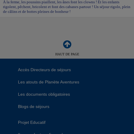
À la ferme, les poussins piaillent, les ânes font les clowns ! Et les enfants
rigolent, pêchent, bricolent et font des cabanes partout ! Un séjour rigolo, plein
de câlins et de bottes pleines de bonheur !
HAUT DE PAGE
Accès Directeurs de séjours
Les atouts de Planète Aventures
Les documents obligatoires
Blogs de séjours
Projet Educatif