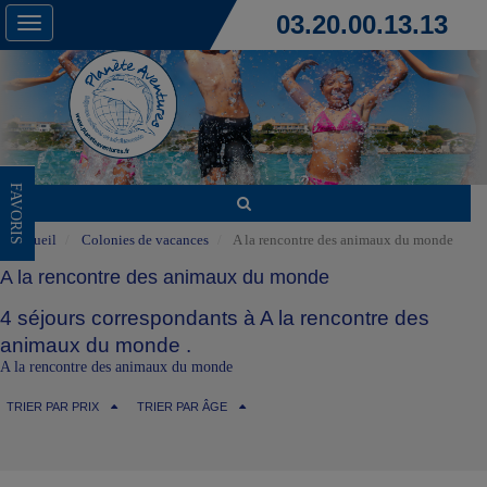
03.20.00.13.13
Toggle
navigation
FAVORIS
Accueil
Colonies de vacances
A la rencontre des animaux du monde
A la rencontre des animaux du monde
4 séjours correspondants à A la rencontre des
animaux du monde .
A la rencontre des animaux du monde
TRIER PAR PRIX
TRIER PAR ÂGE